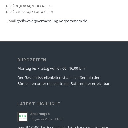
Telefon (03834) 51 49 47 – 0
Telefax (03834) 51 49 47 – 16
E-Mail
greifswald@vermessung-vorpommern.de
BÜROZEITEN
Montag bis Freitag von 07.00 - 16.00 Uhr
Der Geschäftsstellenleiter ist auch außerhalb der
Bürozeiten unter der zentralen Rufnummer erreichbar.
LATEST HIGHLIGHT
Änderungen
13. Januar 2026 - 13:58
Zum 31.12.2025 hat Annett Frank das Unternehmen verlassen.