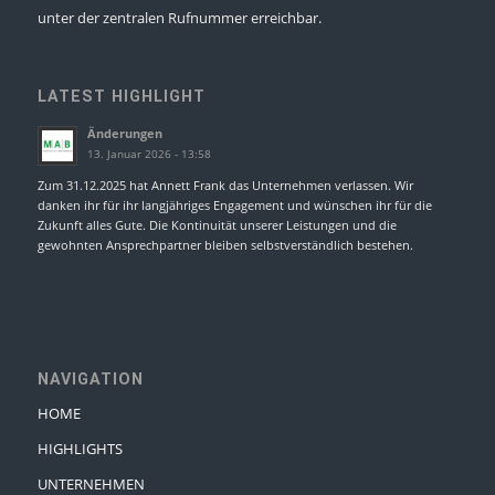
unter der zentralen Rufnummer erreichbar.
LATEST HIGHLIGHT
Änderungen
13. Januar 2026 - 13:58
Zum 31.12.2025 hat Annett Frank das Unternehmen verlassen. Wir
danken ihr für ihr langjähriges Engagement und wünschen ihr für die
Zukunft alles Gute. Die Kontinuität unserer Leistungen und die
gewohnten Ansprechpartner bleiben selbstverständlich bestehen.
NAVIGATION
HOME
HIGHLIGHTS
UNTERNEHMEN